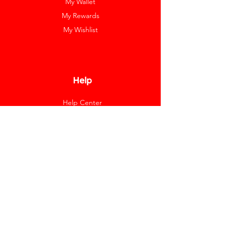
My Wallet
My Rewards
My Wishlist
Help
Help Center
Pay Invoice
Redway Cares
Get 10% Off
Our Labels
Watch Resizing
Feedback
Return Policy
Shipping