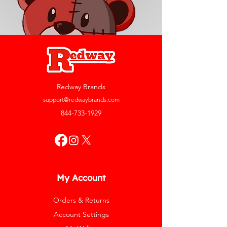
Redway Brands
support@redwaybrands.com
844-733-1929
My Account
Orders & Returns
Account Settings