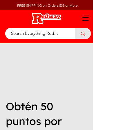
FREE SHIPPING on Orders $35 or More
Obtén 50
puntos por