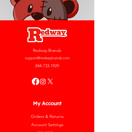
Redway Brands
support@redwaybrands.com
844-733-1929
My Account
Orders & Returns
Account Settings