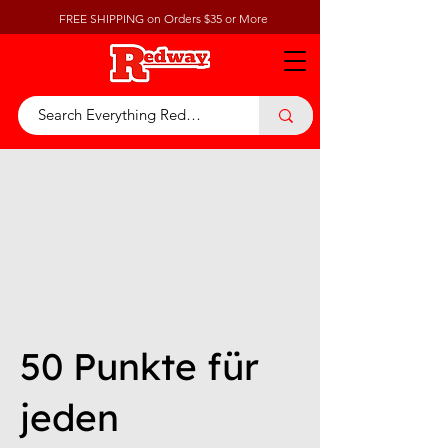
FREE SHIPPING on Orders $35 or More
50 Punkte für
jeden