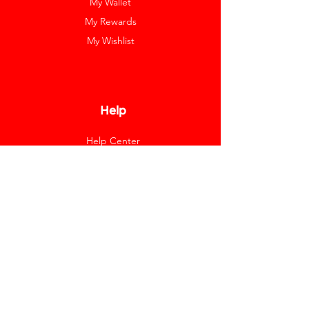
My Wallet
My Rewards
My Wishlist
Help
Help Center
Pay Invoice
Redway Cares
Get 10% Off
Our Labels
Watch Resizing
Feedback
Return Policy
Shipping